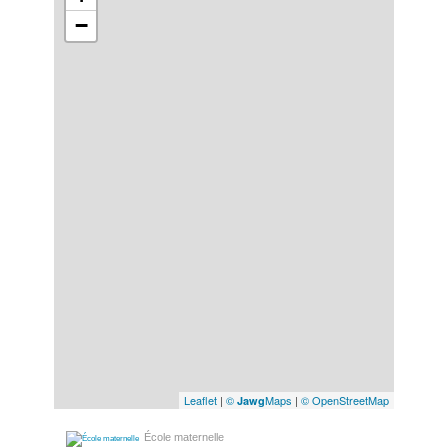
−
Leaflet
|
©
Maps
|
© OpenStreetMap
Jawg
École maternelle