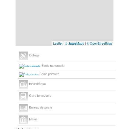
Leaflet
|
©
Maps
|
© OpenStreetMap
Jawg
Collège
École maternelle
École primaire
Bibliothèque
Gare ferroviaire
Bureau de poste
Mairie