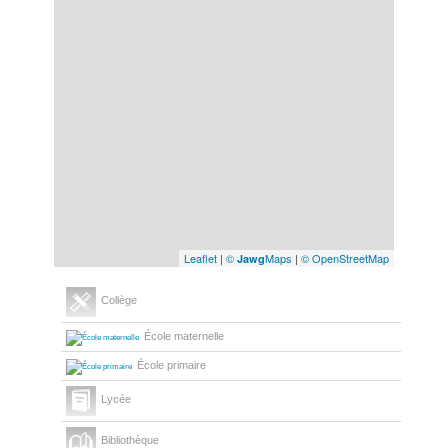
Leaflet
|
©
Maps
|
© OpenStreetMap
Jawg
Collège
École maternelle
École primaire
Lycée
Bibliothèque