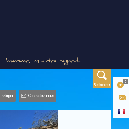
Immovar, un autre regard...
0
Rechercher
Partager
Contactez-nous