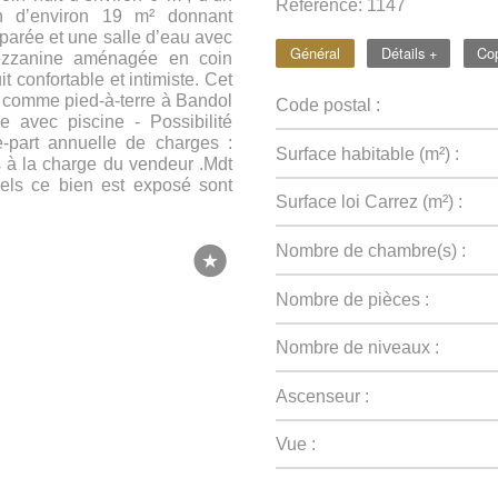
Référence: 1147
n d’environ 19 m² donnant
éparée et une salle d’eau avec
Général
Détails +
Cop
ezzanine aménagée en coin
 confortable et intimiste. Cet
al comme pied-à-terre à Bandol
Code postal :
e avec piscine - Possibilité
-part annuelle de charges :
Surface habitable (m²) :
s à la charge du vendeur .Mdt
uels ce bien est exposé sont
Surface loi Carrez (m²) :
Nombre de chambre(s) :
Nombre de pièces :
Nombre de niveaux :
Ascenseur :
Vue :