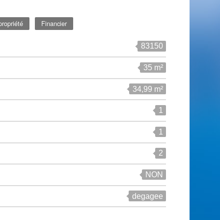
ropriété
Financier
83150
35 m²
34,99 m²
1
1
2
NON
degagee