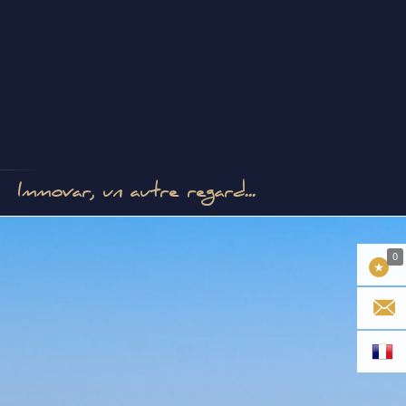
Immovar, un autre regard...
0