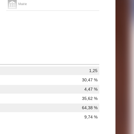
Mairie
1,25
30,47 %
4,47 %
35,62 %
64,38 %
9,74 %