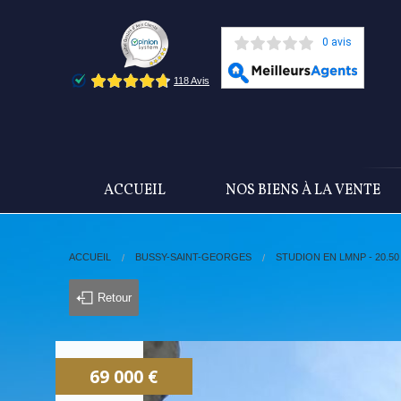
0 avis
ACCUEIL
NOS BIENS À LA VENTE
ACCUEIL
BUSSY-SAINT-GEORGES
STUDION EN LMNP - 20.50
Retour
69 000 €