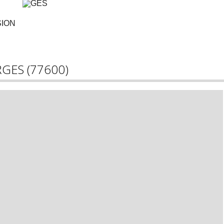
SION
RGES (77600)