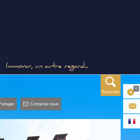
Immovar, un autre regard...
0
Rechercher
Partager
Contactez-nous