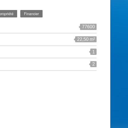
ropriété
Financier
77600
22,50 m²
1
2