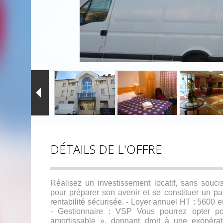
DÉTAILS DE L'OFFRE
Réalisez un investissement locatif, sans soucis
pour préparer son avenir et se constituer un p
rentabilité sécurisée. - Loyer annuel HT : 5600 e
- Gestionnaire : VSP Vous pourrez opter po
amortissable », donnant droit à une exonérat