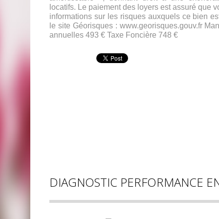
locatifs. Le paiement des loyers est assuré que v
informations sur les risques auxquels ce bien es
le site Géorisques : www.georisques.gouv.fr Ma
annuelles 493 € Taxe Foncière 748 €
DIAGNOSTIC PERFORMANCE E