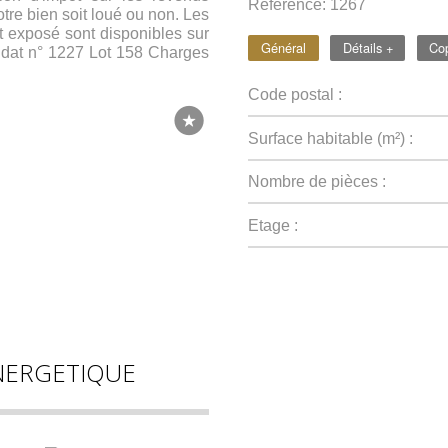
Référence: 1267
otre bien soit loué ou non. Les
t exposé sont disponibles sur
Général
Détails +
Cop
ndat n° 1227 Lot 158 Charges
Code postal :
Surface habitable (m²) :
Nombre de pièces :
Etage :
NERGETIQUE