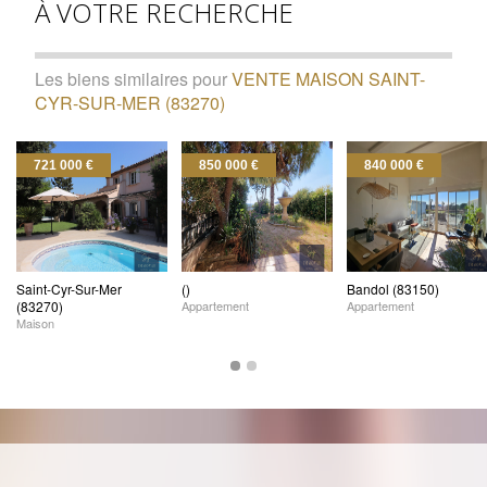
À VOTRE RECHERCHE
Les biens similaires pour
VENTE MAISON SAINT-
CYR-SUR-MER (83270)
721 000 €
850 000 €
840 000 €
Saint-Cyr-Sur-Mer
()
Bandol (83150)
(83270)
Appartement
Appartement
Maison