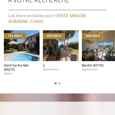
Les biens similaires pour
VENTE MAISON
AUBAGNE (13400)
721 000 €
850 000 €
840 000 €
Saint-Cyr-Sur-Mer
()
Bandol (83150)
(83270)
Appartement
Appartement
Maison