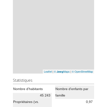
Leaflet
|
©
Maps
|
© OpenStreetMap
Jawg
Statistiques
Nombre d'habitants
Nombre d'enfants par
45 243
famille
Propriétaires (vs.
0,97