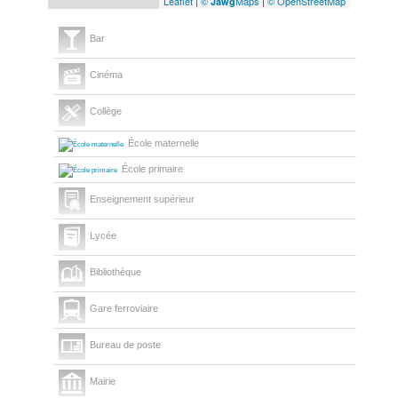
Leaflet
|
©
Maps
|
© OpenStreetMap
Jawg
Bar
Cinéma
Collège
École maternelle
École primaire
Enseignement supérieur
Lycée
Bibliothèque
Gare ferroviaire
Bureau de poste
Mairie